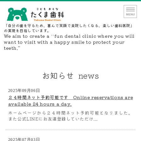
たくま歯科｜埼玉県富士見市
「自分の歯を守るため、喜んで笑顔で来院したくなる、楽しい歯科医院」
の実現を目指しています。
We aim to create a ``fun dental clinic where you will
want to visit with a happy smile to protect your
teeth.''
ホーム
お知らせ news
医院の特徴
診療内容
2025年09月06日
２４時間ネット予約可能です Online reservations are
available 24 hours a day.
院内紹介
ホームページから２４時間ネット予約可能となりました。
また公式LINEにお友達登録していただけ...
ネット予約・お問い合わせ
2025年07月03日