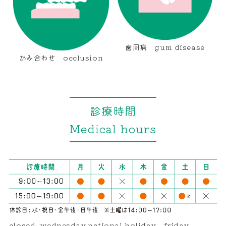
歯周病 gum disease
かみ合わせ occlusion
診療時間
Medical hours
closed :wednesday,national holiday、friday