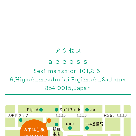
アクセス
ａｃｃｅｓｓ
Seki manshion 101,2-6-
6,Higashimizuhodai,Fujimishi,Saitama
354 0015,Japan